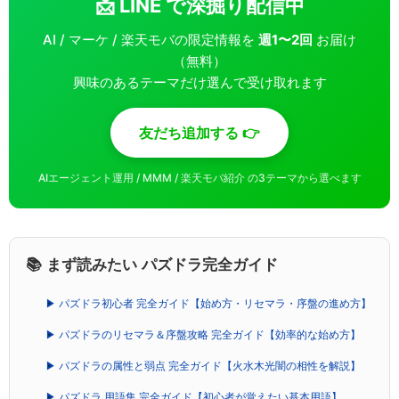
📩 LINE で深掘り配信中
AI / マーケ / 楽天モバの限定情報を
週1〜2回
お届け
（無料）
興味のあるテーマだけ選んで受け取れます
友だち追加する 👉
AIエージェント運用 / MMM / 楽天モバ紹介 の3テーマから選べます
📚 まず読みたい パズドラ完全ガイド
▶ パズドラ初心者 完全ガイド【始め方・リセマラ・序盤の進め方】
▶ パズドラのリセマラ＆序盤攻略 完全ガイド【効率的な始め方】
▶ パズドラの属性と弱点 完全ガイド【火水木光闇の相性を解説】
▶ パズドラ 用語集 完全ガイド【初心者が覚えたい基本用語】