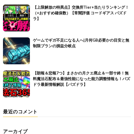
【上限解放の特異点】交換所Tier+当たりランキング！
（+おすすめ確保数）【常闇評価 コードギアス パズド
ラ】
ゲームでギガ不足になる人へ|月何GB必要かの目安と無
制限プランの損益分岐点
【朗報＆悲報7つ】まさかの月クエ廃止＆一部サ終！無
料魔法石配布＆最強性能になった能力調整情報も！パズ
ドラ最新情報解説【パズドラ】
最近のコメント
アーカイブ