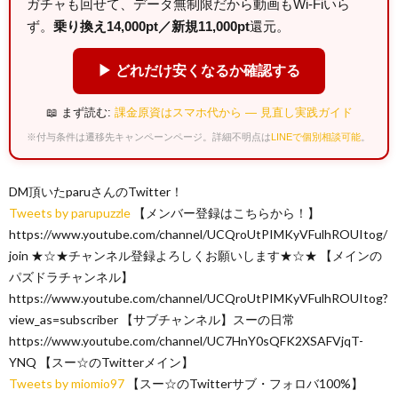
ガチャも回せて、データ無制限だから動画もWi-Fiいら
ず。
乗り換え14,000pt／新規11,000pt
還元。
▶ どれだけ安くなるか確認する
📖 まず読む:
課金原資はスマホ代から — 見直し実践ガイド
※付与条件は遷移先キャンペーンページ。詳細不明点は
LINEで個別相談可能
。
DM頂いたparuさんのTwitter！
Tweets by parupuzzle
【メンバー登録はこちらから！】
https://www.youtube.com/channel/UCQroUtPIMKyVFulhROUItog/
join ★☆★チャンネル登録よろしくお願いします★☆★ 【メインの
パズドラチャンネル】
https://www.youtube.com/channel/UCQroUtPIMKyVFulhROUItog?
view_as=subscriber 【サブチャンネル】スーの日常
https://www.youtube.com/channel/UC7HnY0sQFK2XSAFVjqT-
YNQ 【スー☆のTwitterメイン】
Tweets by miomio97
【スー☆のTwitterサブ・フォロバ100%】