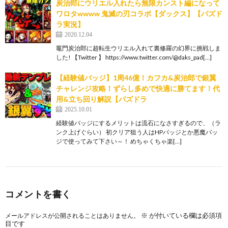
炭治郎にウリエル入れたら無限カンスト編になって
ワロタwwww 鬼滅の刃コラボ【ダックス】【パズド
ラ実況】
2020.12.04
竈門炭治郎に超転生ウリエル入れて裏修羅の幻界に挑戦しま
した! 【Twitter 】 https://www.twitter.com/@daks_pad[…]
【経験値バッジ】1周46億！カフカ&炭治郎で銀翼
チャレンジ攻略！ずらし多めで快適に勝てます！代
用&立ち回り解説【パズドラ
2025.10.01
経験値バッジにするメリットは流石になさすぎるので、（ラ
ンク上げぐらい） 初クリア狙う人はHPバッジとか悪魔バッ
ジで使ってみて下さい～！ めちゃくちゃ楽[…]
コメントを書く
※
が付いている欄は必須項
メールアドレスが公開されることはありません。
目です