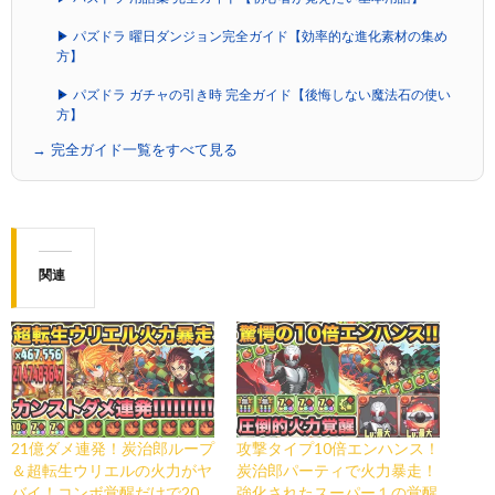
▶ パズドラ 曜日ダンジョン完全ガイド【効率的な進化素材の集め
方】
▶ パズドラ ガチャの引き時 完全ガイド【後悔しない魔法石の使い
方】
→ 完全ガイド一覧をすべて見る
関連
21億ダメ連発！炭治郎ループ
攻撃タイプ10倍エンハンス！
＆超転生ウリエルの火力がヤ
炭治郎パーティで火力暴走！
バイ！コンボ覚醒だけで20
強化されたスーパー１の覚醒