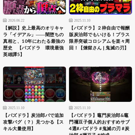
2026.06.22
2025.11.10
【解説】史上最高のオリキャ
【パズドラ】２枠自由で報酬
ラ「イデアル」――闇堕ちの
版炭治郎でもいける！プラス
真相と、10年にわたる最強の
限界突破コロシアムを楽々周
歴史 【パズドラ 環境最強
回！【煉獄さん | 鬼滅の刃】
英雄譚5】
2025.11.10
2025.11.10
【パズドラ】炭治郎パで追加
【パズドラ】竈門炭治郎&竈
攻撃バグ（？）見つかる【ス
門禰豆子個人的おすすめサブ
キル大量使用】
4選#パズドラ #鬼滅の刃 #炭