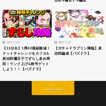
治郎 #禰豆子 #編成
2025.11.03
2025.11.01
【13分台】1周40億経験値！
【ガチャドラプリン降臨】炭
ドットチャレンジをカフカ&
治郎編成【パズドラ】
炭治郎禰豆子でずらし多め周
回！ランク上げ&称号ゲット
しよう！！【パズドラ】
Back to Top