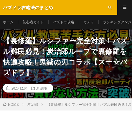
パズドラ攻略法のまとめ
ホーム
初心者ガイド
パズドラ攻略
ガチャ
ランキングダンジ
【裏修羅】ルシファー完全対策！パズ
ル難民必見！炭治郎ループで裏修羅を
快適攻略！鬼滅の刃コラボ【スー☆パ
ズドラ】
2020.12.04
炭治郎
炭治郎
【裏修羅】ルシファー完全対策！パズル難民必見！炭
HOME