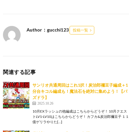
Author：gucchi123
投稿一覧
関連する記事
サンリオ共通周回はこれ1択！炭治郎禰豆子編成＋1
分台キコル編成も！魔法石を絶対に集めよう！【パ
ズドラ】
2025.10.26
10月EXラッシュの他編成はこちらからどうぞ！ 10月クエス
トLV1-LV10はこちらからどうぞ！ カフカ&炭治郎禰豆子 １１
億ゲリラやりた[…]