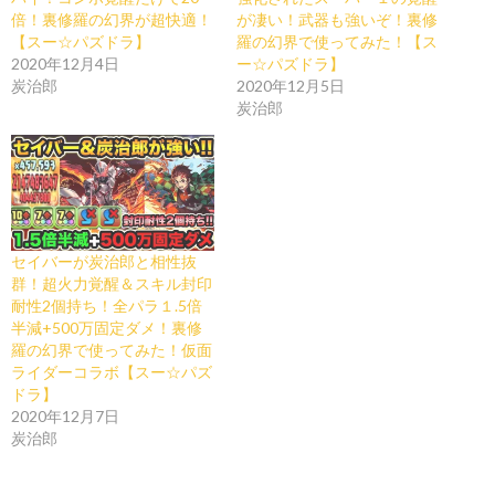
倍！裏修羅の幻界が超快適！
が凄い！武器も強いぞ！裏修
【スー☆パズドラ】
羅の幻界で使ってみた！【ス
2020年12月4日
ー☆パズドラ】
炭治郎
2020年12月5日
炭治郎
セイバーが炭治郎と相性抜
群！超火力覚醒＆スキル封印
耐性2個持ち！全パラ１.5倍
半減+500万固定ダメ！裏修
羅の幻界で使ってみた！仮面
ライダーコラボ【スー☆パズ
ドラ】
2020年12月7日
炭治郎