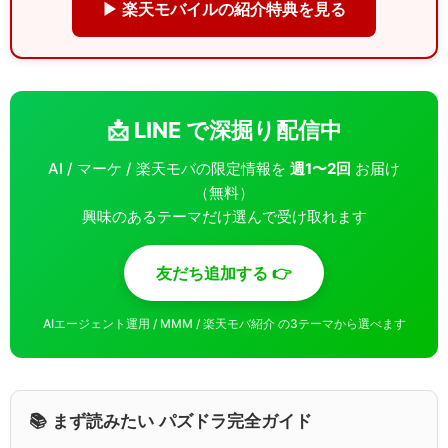
▶ 楽天モバイルの紹介特典を見る
📩 LINE で深掘り配信中
AI / マーケ / 楽天モバの限定情報を
週1〜2回
お届け
（無料）
興味のあるテーマだけ選んで受け取れます
友だち追加する 👉
AIエージェント運用 / MMM / 楽天モバ紹介 の3テーマから選べます
📚 まず読みたい パズドラ完全ガイド