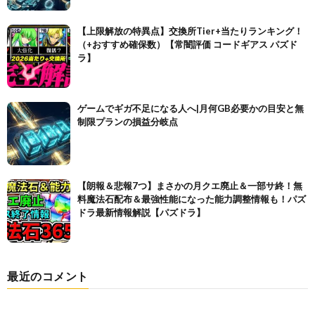
【上限解放の特異点】交換所Tier+当たりランキング！
（+おすすめ確保数）【常闇評価 コードギアス パズド
ラ】
ゲームでギガ不足になる人へ|月何GB必要かの目安と無
制限プランの損益分岐点
【朗報＆悲報7つ】まさかの月クエ廃止＆一部サ終！無
料魔法石配布＆最強性能になった能力調整情報も！パズ
ドラ最新情報解説【パズドラ】
最近のコメント