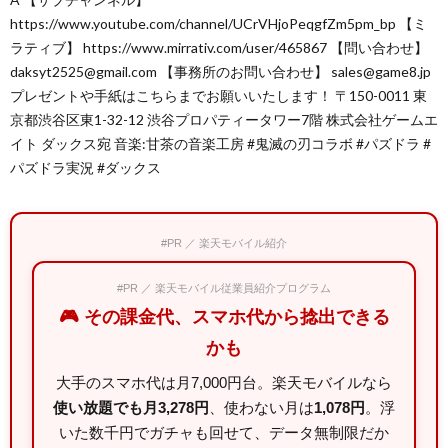
https://www.youtube.com/channel/UCrVHjoPeqgfZm5pm_bp 【ミ
ラティブ】 https://www.mirrativ.com/user/465867 【問い合わせ】
daksyt2525@gmail.com 【事務所のお問い合わせ】 sales@game8.jp
プレゼントや手紙はこちらまでお願いいたします！ 〒150-0011 東
京都渋谷区東1-32-12 渋谷プロパティータワー7階 株式会社ゲームエ
イト ダックス宛 音楽:甘茶の音楽工房 #鬼滅の刃コラボ #パズドラ #
パズドラ実況 #ダックス
#PR ／ 楽天モバイル紹介
#PR ／ 楽天モバイル従業員紹介プログラム
🎮 その課金代、スマホ代から捻出できる
かも
大手のスマホ代は月7,000円台。楽天モバイルなら
使い放題でも月3,278円
、使わない月は
1,078円
。浮
いた数千円でガチャも回せて、データ無制限だか