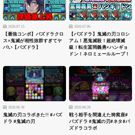
2026.07.15
2026.07.06
【最強コンボ】パズドラクロ
【パズドラ】鬼滅の刃コロシ
ス×鬼滅が相性抜群すぎてヤ
アム！悪鬼滅殺！超絶壊滅
バい【パズドラ】
級！転生冨岡義勇×ハンギョ
ドン！ネロミェールループ！
2026.06.30
2026.06.28
鬼滅の刃コラボきた!! #パズ
戦う相手を間違えた猗窩座#
ドラ #鬼滅の刃
パズドラ #鬼滅の刃#ネタ#パ
ズドラコラボ