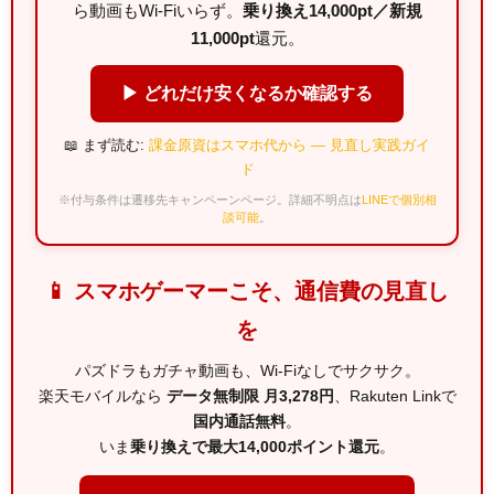
ら動画もWi-Fiいらず。
乗り換え14,000pt／新規
11,000pt
還元。
▶ どれだけ安くなるか確認する
📖 まず読む:
課金原資はスマホ代から — 見直し実践ガイ
ド
※付与条件は遷移先キャンペーンページ。詳細不明点は
LINEで個別相
談可能
。
📱 スマホゲーマーこそ、通信費の見直し
を
パズドラもガチャ動画も、Wi-Fiなしでサクサク。
楽天モバイルなら
データ無制限 月3,278円
、Rakuten Linkで
国内通話無料
。
いま
乗り換えで最大14,000ポイント還元
。