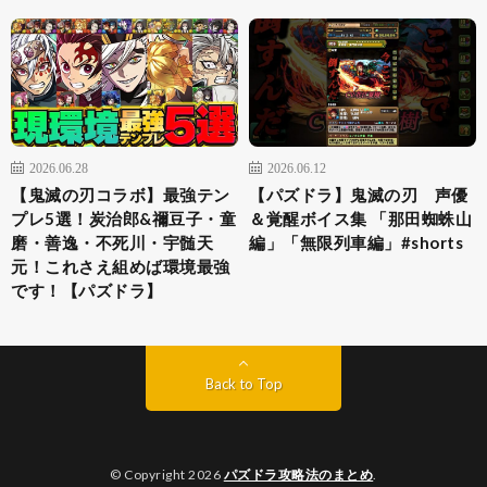
2026.06.28
2026.06.12
【鬼滅の刃コラボ】最強テン
【パズドラ】鬼滅の刃 声優
プレ5選！炭治郎&禰豆子・童
＆覚醒ボイス集 「那田蜘蛛山
磨・善逸・不死川・宇髄天
編」「無限列車編」#shorts
元！これさえ組めば環境最強
です！【パズドラ】
Back to Top
© Copyright 2026
パズドラ攻略法のまとめ
.