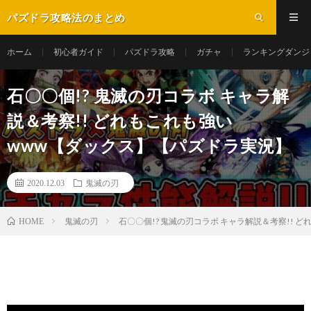
パズドラ攻略法のまとめ
ホーム
初心者ガイド
パズドラ攻略
ガチャ
ランキングダンジ
石〇〇個!? 鬼滅の刃コラボ キャラ解
説＆考察!! どれもこれも強い
www【ダックス】【パズドラ実況】
2020.12.03
鬼滅の刃
鬼滅の刃
石〇〇個!? 鬼滅の刃コラボ キャラ解説＆考察!!
HOME