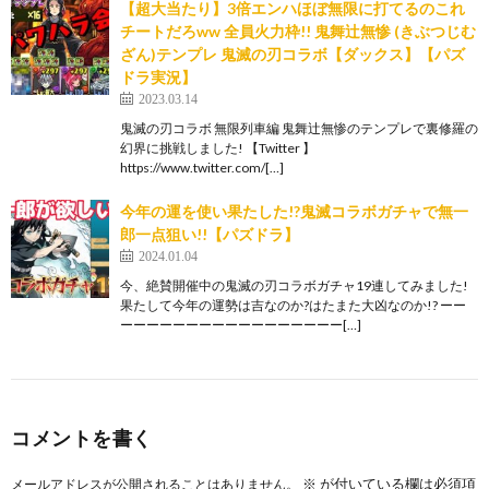
【超大当たり】3倍エンハほぼ無限に打てるのこれ
チートだろww 全員火力枠!! 鬼舞辻無惨 (きぶつじむ
ざん)テンプレ 鬼滅の刃コラボ【ダックス】【パズ
ドラ実況】
2023.03.14
鬼滅の刃コラボ 無限列車編 鬼舞辻無惨のテンプレで裏修羅の
幻界に挑戦しました! 【Twitter 】
https://www.twitter.com/[…]
今年の運を使い果たした!?鬼滅コラボガチャで無一
郎一点狙い!!【パズドラ】
2024.01.04
今、絶賛開催中の鬼滅の刃コラボガチャ19連してみました!
果たして今年の運勢は吉なのか?はたまた大凶なのか!? ーー
ーーーーーーーーーーーーーーーーー[…]
コメントを書く
※
が付いている欄は必須項
メールアドレスが公開されることはありません。