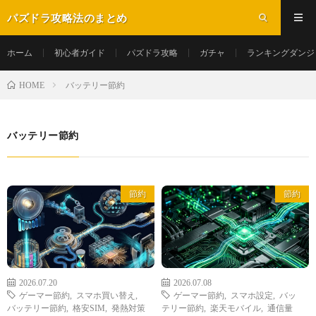
パズドラ攻略法のまとめ
ホーム
初心者ガイド
パズドラ攻略
ガチャ
ランキングダンジ
バッテリー節約
HOME
バッテリー節約
節約
節約
2026.07.20
2026.07.08
ゲーマー節約
,
スマホ買い替え
,
ゲーマー節約
,
スマホ設定
,
バッ
バッテリー節約
,
格安SIM
,
発熱対策
テリー節約
,
楽天モバイル
,
通信量