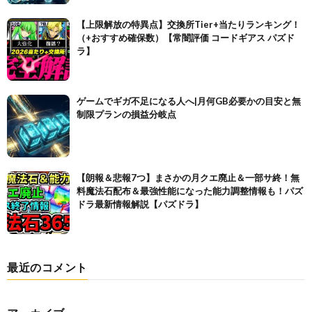
【上限解放の特異点】交換所Tier+当たりランキング！
（+おすすめ確保数）【常闇評価 コードギアス パズド
ラ】
ゲームでギガ不足になる人へ|月何GB必要かの目安と無
制限プランの損益分岐点
【朗報＆悲報7つ】まさかの月クエ廃止＆一部サ終！無
料魔法石配布＆最強性能になった能力調整情報も！パズ
ドラ最新情報解説【パズドラ】
最近のコメント