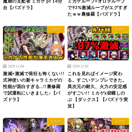
魔廊の支配者 ミカゲ pt 14分
ミカゲループ×オロチループ
台【パズドラ】
で93%激減ループがエグすぎ
たｗｗ裏修羅【パズドラ】
ミカゲ
ミカゲ
2020.12.04
2020.12.04
激減×激減で発狂も怖くない!!
これを見ればイメージ変わ
式神使いの新キャラミカゲの
る。すごいテンプレできた。
性能が面白すぎる…!!裏修羅
異次元の耐久、火力の安定感
で試運転にいきました♪【パ
がすごい!! ミカゲx胡蝶しの
ズドラ】
ぶ 【ダックス】【パズドラ実
況】
ミカゲ
ミカゲ