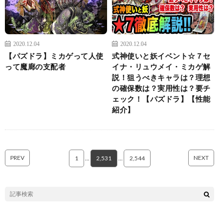
2020.12.04
2020.12.04
【パズドラ】ミカゲって人使
式神使いと妖イベント☆７セ
って魔廊の支配者
イナ・リュウメイ・ミカゲ解
説！狙うべきキャラは？理想
の確保数は？実用性は？要チ
ェック！【パズドラ】【性能
紹介】
PREV
NEXT
1
…
2,531
…
2,544