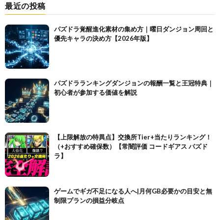
最近の投稿
パズドラ覚醒進化素材の集め方｜曜日ダンジョン周回と
優先キャラの決め方【2026年版】
パズドラランキングダンジョンの報酬一覧と王冠特典｜
初心者が参加する価値を解説
【上限解放の特異点】交換所Tier+当たりランキング！
（+おすすめ確保数）【常闇評価 コードギアス パズド
ラ】
ゲームでギガ不足になる人へ|月何GB必要かの目安と無
制限プランの損益分岐点