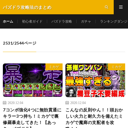
パズドラ攻略法のまとめ
ホーム
初心者ガイド
パズドラ攻略
ガチャ
ランキングダンジ
2531/2544ページ
ミカゲ
ミカゲ
2020.12.04
2020.12.04
7コンボ強化4つに無効貫通に
こんなの反則やん！！頭おか
キラー3つ持ち！ミカゲで裏
しい火力と耐久力を備えたミ
修羅暴走してきた！【あっ
カゲで魔廊の支配者を攻