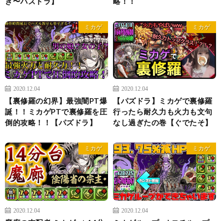
き〜パズドラ】
略！！
ミカゲ
ミカゲ
2020.12.04
2020.12.04
【裏修羅の幻界】最強闇PT爆
【パズドラ】ミカゲで裏修羅
誕！！ミカゲPTで裏修羅を圧
行ったら耐久力も火力も文句
倒的攻略！！【パズドラ】
なし過ぎたの巻【ぐでたそ】
ミカゲ
ミカゲ
2020.12.04
2020.12.04